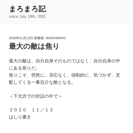
コ
まろまろ記
ン
since July 19th, 2001
テ
ン
ツ
投
2020年11月13日
投稿者:
MAROMARO
へ
稿
最大の敵は焦り
ス
日:
キ
ッ
最大の敵は、自分自身そのものではなく、自分自身の中
プ
にある焦りだ。
焦りこそ、突然に、否応なく、強制的に、気づかず、支
配してくる一番厄介な敵となる。
＜下北沢での対話の中で＞
２０２０ １１／１３
はしり書き