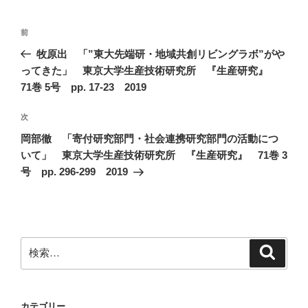
投
前
前
稿
の
牧原出 「”東大先端研・地域共創リビングラボ”がや
ナ
投
ってきた」 東京大学生産技術研究所 『生産研究』
ビ
稿
71巻 5号 pp. 17-23 2019
ゲ
次
次
ー
の
シ
岡部徹 「寄付研究部門・社会連携研究部門の活動につ
投
いて」 東京大学生産技術研究所 『生産研究』 71巻 3
ョ
稿
号 pp. 296-299 2019
ン
検
検
索
索:
カテゴリー