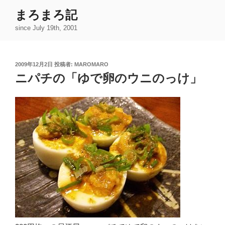
コ
まろまろ記
ン
since July 19th, 2001
テ
ン
ツ
投
2009年12月2日
投稿者:
MAROMARO
へ
稿
ニパチの「ゆで卵のウニのっけ」
ス
日:
キ
ッ
プ