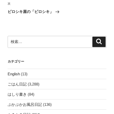
ビ
稿
次
次
ゲ
の
ピロシキ屋の「ピロシキ」
投
ー
稿
シ
ョ
ン
検
検
索
索:
カテゴリー
English
(13)
ごはん日記
(3,288)
はしり書き
(84)
ぷかぷかお風呂日記
(136)