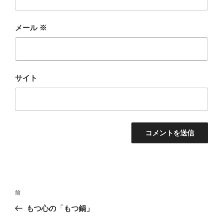
メール
※
サイト
投
前
前
稿
の
もつ心の「もつ鍋」
ナ
投