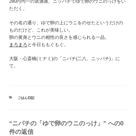
280円均一の居酒屋、ニッパチでゆで卵のウニのっけをい
ただく。
その名の通り、ゆで卵の上にウニをのせたというだけの
ものだけど、これが美味しい。
卵の黄身とウニの相性の良さを感じられる一品。
まろまろ
と今日ももぐもぐ。
大阪・心斎橋(ミナミ)の「ニパチ(二八、ニッパチ)」に
て。
カ
ごはん日記
テ
ゴ
リ
ー
“ニパチの「ゆで卵のウニのっけ」” への0
件の返信